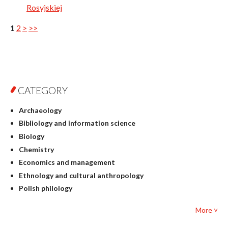
Rosyjskiej
1
2
>
>>
CATEGORY
Archaeology
Bibliology and information science
Biology
Chemistry
Economics and management
Ethnology and cultural anthropology
Polish philology
Foreign language studies
More ˅
Philosophy
Physics