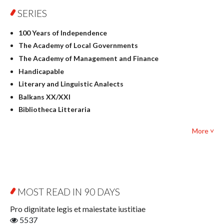
SERIES
Geography
History
100 Years of Independence
Linguistics
The Academy of Local Governments
Judaica
The Academy of Management and Finance
Culture and art
Handicapable
Literary Studies
Literary and Linguistic Analects
Mathematics
Balkans XX/XXI
Pedagogy
Bibliotheca Litteraria
Textbooks for foreigners
Bibliotheca Philosophica
Political science and international relations
More ˅
Biography and Biography Research
Law
Byzantina Lodziensia
Psychology
Contemporary Asian Studies Series
Sociology
Digitisation
Other
Education for Wisdom
MOST READ IN 90 DAYS
Open Access
Economics
Pro dignitate legis et maiestate iustitiae
Film! Scholars
5537