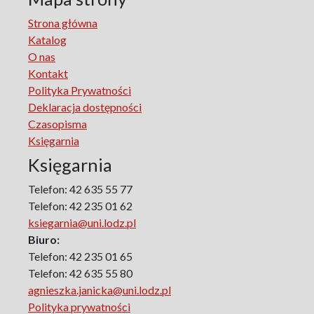
Republic in Lodz
Strona główna
Manufactura Hispánica Lodziense
Katalog
Marketing
O nas
The monographs of the Section of Disability Sociology of
Kontakt
the Polish Sociological Association
Polityka Prywatności
The Art of Learning – The Learning of Art
Deklaracja dostępności
Neuroscience in Psychology
Czasopisma
Faces of Feminism
Księgarnia
Faces of war
Księgarnia
Biographical Perspectives
Politology
Telefon: 42 635 55 77
Poland and Central and Eastern Europe in the 20th
Telefon: 42 235 01 62
Century
ksiegarnia@uni.lodz.pl
Polish Film Culture
Biuro:
Law
Telefon: 42 235 01 65
The Polish People's Republic. Biographies
Telefon: 42 635 55 80
agnieszka.janicka@uni.lodz.pl
Existence and Literature Project
Polityka prywatności
The Psychology of Everything