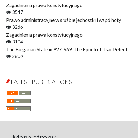
Finance
Zagadnienia prawa konstytucyjnego
Gerontology
3547
Interdisciplinary Urban Studies
Prawo administracyjne w służbie jednostki i wspólnoty
Literary Interpretations
3266
Jerzy Giedroyc and...
Zagadnienia prawa konstytucyjnego
Jerzy Giedroyc and Witnesses of History
3104
Winter of Life?
The Bulgarian State in 927-969. The Epoch of Tsar Peter I
Linguistics
2809
Judaica Lodzensia
Jurisprudence
What Is Man?
LATEST PUBLICATIONS
Cognitive Science
Communication and Media
A Very Short Introduction
Literary Culture of Lodz
Literary Studies
Lodz Studies in English and General Linguistics
Lodz in the Polish People's Republic. The Polish People's
Mapa strony