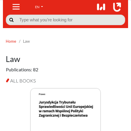
EN

Home
/
Law
Law
Publications:
82
ALL BOOKS