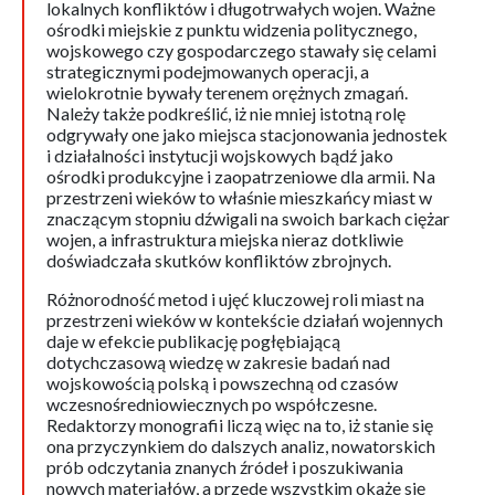
lokalnych konfliktów i długotrwałych wojen. Ważne
ośrodki miejskie z punktu widzenia politycznego,
wojskowego czy gospodarczego stawały się celami
strategicznymi podejmowanych operacji, a
wielokrotnie bywały terenem orężnych zmagań.
Należy także podkreślić, iż nie mniej istotną rolę
odgrywały one jako miejsca stacjonowania jednostek
i działalności instytucji wojskowych bądź jako
ośrodki produkcyjne i zaopatrzeniowe dla armii. Na
przestrzeni wieków to właśnie mieszkańcy miast w
znaczącym stopniu dźwigali na swoich barkach ciężar
wojen, a infrastruktura miejska nieraz dotkliwie
doświadczała skutków konfliktów zbrojnych.
Różnorodność metod i ujęć kluczowej roli miast na
przestrzeni wieków w kontekście działań wojennych
daje w efekcie publikację pogłębiającą
dotychczasową wiedzę w zakresie badań nad
wojskowością polską i powszechną od czasów
wczesnośredniowiecznych po współczesne.
Redaktorzy monografii liczą więc na to, iż stanie się
ona przyczynkiem do dalszych analiz, nowatorskich
prób odczytania znanych źródeł i poszukiwania
nowych materiałów, a przede wszystkim okaże się