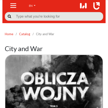
EN

Home
/
Catalog
/
City and War
City and War