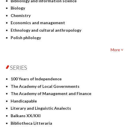
Bibliology and information science
Biology
Chemistry
Economics and management
Ethnology and cultural anthropology
Polish philology
Foreign language studies
More ˅
Philosophy
Physics
SERIES
Geography
History
100 Years of Independence
Linguistics
The Academy of Local Governments
Judaica
The Academy of Management and Finance
Culture and art
Handicapable
Literary Studies
Literary and Linguistic Analects
Mathematics
Balkans XX/XXI
Pedagogy
Bibliotheca Litteraria
Textbooks for foreigners