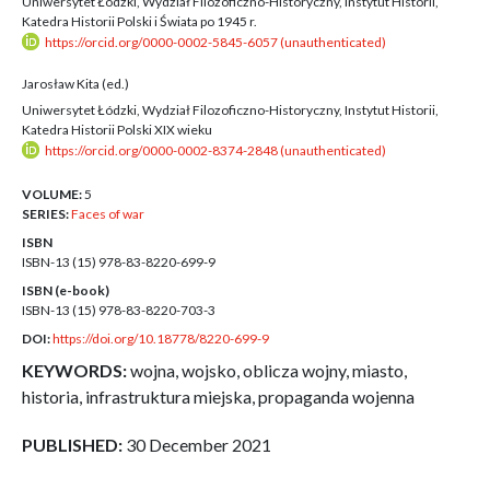
Uniwersytet Łódzki, Wydział Filozoficzno-Historyczny, Instytut Historii,
Katedra Historii Polski i Świata po 1945 r.
https://orcid.org/0000-0002-5845-6057 (unauthenticated)
Jarosław Kita (ed.)
Uniwersytet Łódzki, Wydział Filozoficzno-Historyczny, Instytut Historii,
Katedra Historii Polski XIX wieku
https://orcid.org/0000-0002-8374-2848 (unauthenticated)
VOLUME:
5
SERIES:
Faces of war
ISBN
ISBN-13 (15)
978-83-8220-699-9
ISBN (e-book)
ISBN-13 (15)
978-83-8220-703-3
DOI:
https://doi.org/10.18778/8220-699-9
KEYWORDS:
wojna, wojsko, oblicza wojny, miasto,
historia, infrastruktura miejska, propaganda wojenna
PUBLISHED:
30 December 2021