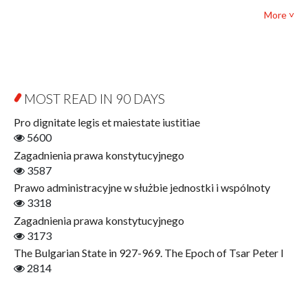
Bibliotheca Philosophica
Political science and international relations
More ˅
Biography and Biography Research
Law
Byzantina Lodziensia
Psychology
Contemporary Asian Studies Series
Sociology
Digitisation
Other
Education for Wisdom
MOST READ IN 90 DAYS
Open Access
Economics
Pro dignitate legis et maiestate iustitiae
Film! Scholars
5600
Finance
Zagadnienia prawa konstytucyjnego
Gerontology
3587
Interdisciplinary Urban Studies
Prawo administracyjne w służbie jednostki i wspólnoty
Literary Interpretations
3318
Jerzy Giedroyc and...
Zagadnienia prawa konstytucyjnego
Jerzy Giedroyc and Witnesses of History
3173
Winter of Life?
The Bulgarian State in 927-969. The Epoch of Tsar Peter I
Linguistics
2814
Judaica Lodzensia
Jurisprudence