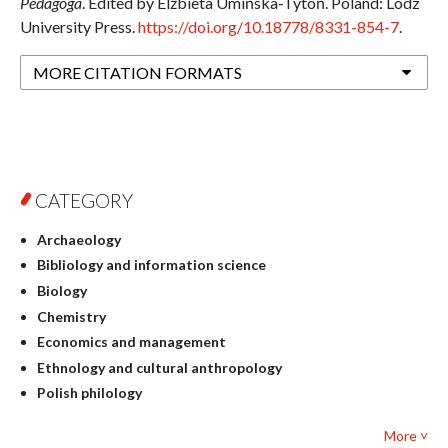
Pedagoga
. Edited by Elżbieta Umińska-Tytoń. Poland: Lodz
University Press.
https://doi.org/10.18778/8331-854-7
.
MORE CITATION FORMATS
CATEGORY
Archaeology
Bibliology and information science
Biology
Chemistry
Economics and management
Ethnology and cultural anthropology
Polish philology
Foreign language studies
More ˅
Philosophy