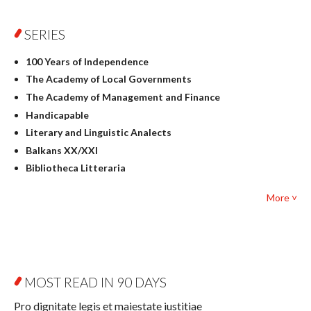
Physics
SERIES
Geography
History
100 Years of Independence
Linguistics
The Academy of Local Governments
Judaica
The Academy of Management and Finance
Culture and art
Handicapable
Literary Studies
Literary and Linguistic Analects
Mathematics
Balkans XX/XXI
Pedagogy
Bibliotheca Litteraria
Textbooks for foreigners
Bibliotheca Philosophica
Political science and international relations
More ˅
Biography and Biography Research
Law
Byzantina Lodziensia
Psychology
Contemporary Asian Studies Series
Sociology
Digitisation
Other
Education for Wisdom
MOST READ IN 90 DAYS
Open Access
Economics
Pro dignitate legis et maiestate iustitiae
Film! Scholars