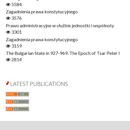
5584
Finance
Zagadnienia prawa konstytucyjnego
Gerontology
3576
Interdisciplinary Urban Studies
Prawo administracyjne w służbie jednostki i wspólnoty
Literary Interpretations
3301
Jerzy Giedroyc and...
Zagadnienia prawa konstytucyjnego
Jerzy Giedroyc and Witnesses of History
3159
Winter of Life?
The Bulgarian State in 927-969. The Epoch of Tsar Peter I
Linguistics
2814
Judaica Lodzensia
Jurisprudence
What Is Man?
LATEST PUBLICATIONS
Cognitive Science
Communication and Media
A Very Short Introduction
Literary Culture of Lodz
Literary Studies
Lodz Studies in English and General Linguistics