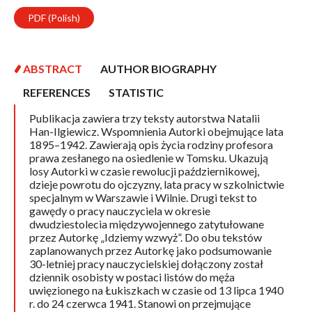
PDF (Polish)
ABSTRACT
AUTHOR BIOGRAPHY
REFERENCES
STATISTIC
Publikacja zawiera trzy teksty autorstwa Natalii
Han-Ilgiewicz. Wspomnienia Autorki obejmujące lata
1895–1942. Zawierają opis życia rodziny profesora
prawa zesłanego na osiedlenie w Tomsku. Ukazują
losy Autorki w czasie rewolucji październikowej,
dzieje powrotu do ojczyzny, lata pracy w szkolnictwie
specjalnym w Warszawie i Wilnie. Drugi tekst to
gawędy o pracy nauczyciela w okresie
dwudziestolecia międzywojennego zatytułowane
przez Autorkę „Idziemy wzwyż”. Do obu tekstów
zaplanowanych przez Autorkę jako podsumowanie
30-letniej pracy nauczycielskiej dołączony został
dziennik osobisty w postaci listów do męża
uwięzionego na Łukiszkach w czasie od 13 lipca 1940
r. do 24 czerwca 1941. Stanowi on przejmujące