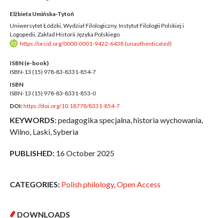
Elżbieta Umińska-Tytoń
Uniwersytet Łódzki, Wydział Filologiczny, Instytut Filologii Polskiej i
Logopedii, Zakład Historii Języka Polskiego
https://orcid.org/0000-0001-9422-6438 (unauthenticated)
ISBN (e-book)
ISBN-13 (15)
978-83-8331-854-7
ISBN
ISBN-13 (15)
978-83-8331-853-0
DOI:
https://doi.org/10.18778/8331-854-7
KEYWORDS:
pedagogika specjalna, historia wychowania,
Wilno, Laski, Syberia
PUBLISHED:
16 October 2025
CATEGORIES:
Polish philology
,
Open Access
DOWNLOADS