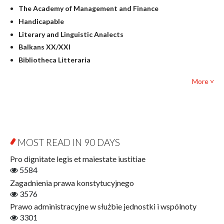
Judaica
The Academy of Management and Finance
Culture and art
Handicapable
Literary Studies
Literary and Linguistic Analects
Mathematics
Balkans XX/XXI
Pedagogy
Bibliotheca Litteraria
Textbooks for foreigners
Bibliotheca Philosophica
Political science and international relations
More ˅
Biography and Biography Research
Law
Byzantina Lodziensia
Psychology
Contemporary Asian Studies Series
Sociology
Digitisation
Other
Education for Wisdom
MOST READ IN 90 DAYS
Open Access
Economics
Pro dignitate legis et maiestate iustitiae
Film! Scholars
5584
Finance
Zagadnienia prawa konstytucyjnego
Gerontology
3576
Interdisciplinary Urban Studies
Prawo administracyjne w służbie jednostki i wspólnoty
Literary Interpretations
3301