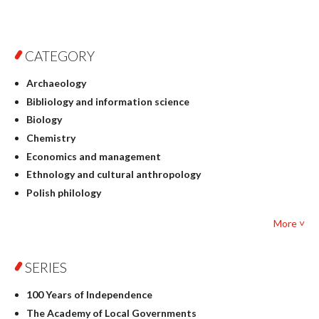
CATEGORY
Archaeology
Bibliology and information science
Biology
Chemistry
Economics and management
Ethnology and cultural anthropology
Polish philology
Foreign language studies
More ˅
Philosophy
Physics
SERIES
Geography
History
100 Years of Independence
Linguistics
The Academy of Local Governments