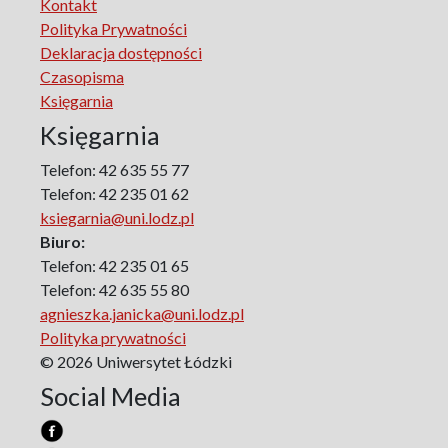
Kontakt
the Polish Sociological Association
Polityka Prywatności
The Art of Learning – The Learning of Art
Deklaracja dostępności
Neuroscience in Psychology
Czasopisma
Faces of Feminism
Księgarnia
Faces of war
Księgarnia
Biographical Perspectives
Politology
Telefon: 42 635 55 77
Poland and Central and Eastern Europe in the 20th
Telefon: 42 235 01 62
Century
ksiegarnia@uni.lodz.pl
Polish Film Culture
Biuro:
Law
Telefon: 42 235 01 65
The Polish People's Republic. Biographies
Telefon: 42 635 55 80
agnieszka.janicka@uni.lodz.pl
Existence and Literature Project
Polityka prywatności
The Psychology of Everything
© 2026 Uniwersytet Łódzki
Research on Science & Natural Philosophy
Social Media
Romanistyka dla Teatru
Series Ceranea
The Conference on Social Pedagogy under the Patronage