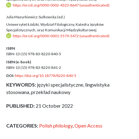
https://orcid.org/0000-0002-4323-8647 (unauthenticated)
Julia Mazurkiewicz-Sułkowska (ed.)
Uniwersytet Łódzki, Wydział Filologiczny, Katedra Języków
Specjalistycznych, oraz Komunikacji Międzykulturowej
https://orcid.org/0000-0001-5579-3472 (unauthenticated)
ISBN
ISBN-13 (15)
978-83-8220-840-5
ISBN (e-book)
ISBN-13 (15)
978-83-8220-841-2
DOI:
https://doi.org/10.18778/8220-840-5
KEYWORDS:
języki specjalistyczne, lingwistyka
stosowana, przekład naukowy
PUBLISHED:
21 October 2022
CATEGORIES:
Polish philology
,
Open Access