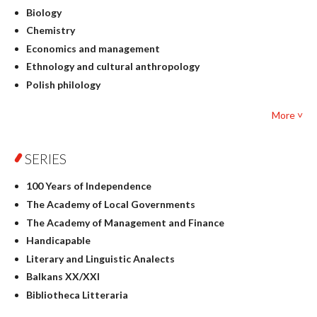
Biology
Chemistry
Economics and management
Ethnology and cultural anthropology
Polish philology
Foreign language studies
More ˅
Philosophy
Physics
SERIES
Geography
History
100 Years of Independence
Linguistics
The Academy of Local Governments
Judaica
The Academy of Management and Finance
Culture and art
Handicapable
Literary Studies
Literary and Linguistic Analects
Mathematics
Balkans XX/XXI
Pedagogy
Bibliotheca Litteraria
Textbooks for foreigners
Bibliotheca Philosophica