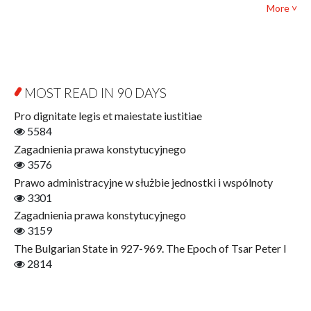
Political science and international relations
More ˅
Biography and Biography Research
Law
Byzantina Lodziensia
Psychology
Contemporary Asian Studies Series
Sociology
Digitisation
Other
Education for Wisdom
MOST READ IN 90 DAYS
Open Access
Economics
Pro dignitate legis et maiestate iustitiae
Film! Scholars
5584
Finance
Zagadnienia prawa konstytucyjnego
Gerontology
3576
Interdisciplinary Urban Studies
Prawo administracyjne w służbie jednostki i wspólnoty
Literary Interpretations
3301
Jerzy Giedroyc and...
Zagadnienia prawa konstytucyjnego
Jerzy Giedroyc and Witnesses of History
3159
Winter of Life?
The Bulgarian State in 927-969. The Epoch of Tsar Peter I
Linguistics
2814
Judaica Lodzensia
Jurisprudence