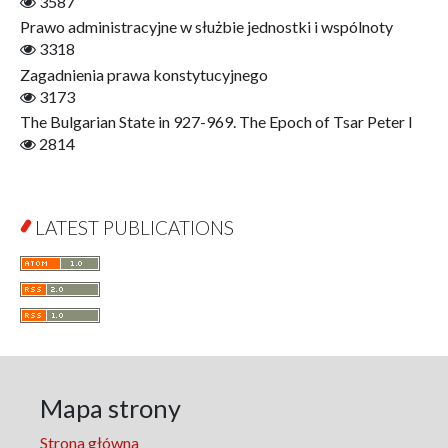
3587
Interdisciplinary Urban Studies
Prawo administracyjne w służbie jednostki i wspólnoty
Literary Interpretations
3318
Jerzy Giedroyc and...
Zagadnienia prawa konstytucyjnego
Jerzy Giedroyc and Witnesses of History
3173
Winter of Life?
The Bulgarian State in 927-969. The Epoch of Tsar Peter I
Linguistics
2814
Judaica Lodzensia
Jurisprudence
What Is Man?
LATEST PUBLICATIONS
Cognitive Science
Communication and Media
A Very Short Introduction
Literary Culture of Lodz
Literary Studies
Lodz Studies in English and General Linguistics
Lodz in the Polish People's Republic. The Polish People's
Mapa strony
Republic in Lodz
Strona główna
Manufactura Hispánica Lodziense