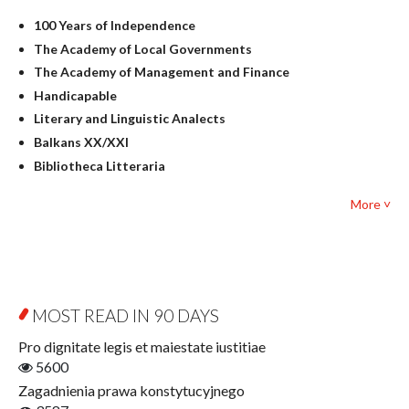
History
100 Years of Independence
Linguistics
The Academy of Local Governments
Judaica
The Academy of Management and Finance
Culture and art
Handicapable
Literary Studies
Literary and Linguistic Analects
Mathematics
Balkans XX/XXI
Pedagogy
Bibliotheca Litteraria
Textbooks for foreigners
Bibliotheca Philosophica
Political science and international relations
More ˅
Biography and Biography Research
Law
Byzantina Lodziensia
Psychology
Contemporary Asian Studies Series
Sociology
Digitisation
Other
Education for Wisdom
MOST READ IN 90 DAYS
Open Access
Economics
Pro dignitate legis et maiestate iustitiae
Film! Scholars
5600
Finance
Zagadnienia prawa konstytucyjnego
Gerontology