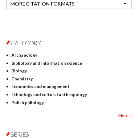
MORE CITATION FORMATS
CATEGORY
Archaeology
Bibliology and information science
Biology
Chemistry
Economics and management
Ethnology and cultural anthropology
Polish philology
Foreign language studies
More ˅
Philosophy
Physics
SERIES
Geography