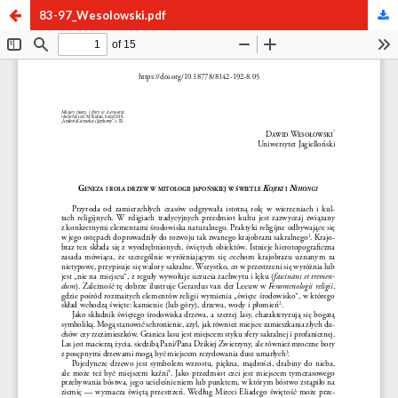
83-97_Wesolowski.pdf