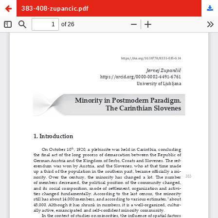
383-408-zupancic.pdf