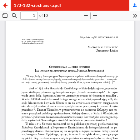
173-182-ciechanska.pdf