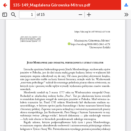
135-149_Magdalena Górowska-Mitrus.pdf