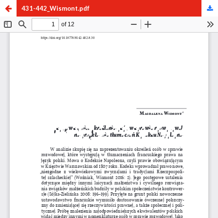
431-442_Wismont.pdf