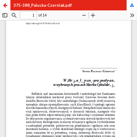
375-388_Palucka-Czerniak.pdf