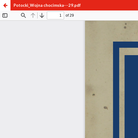
Potocki_Wojna chocimska---29.pdf